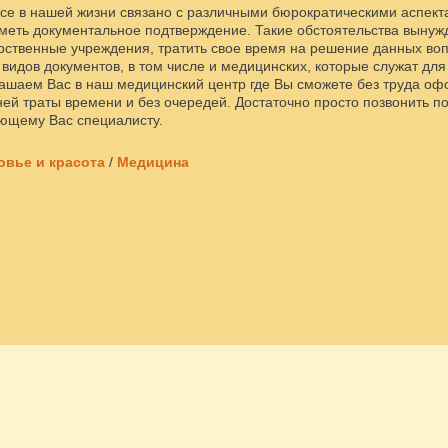
 все в нашей жизни связано с различными бюрократическими аспект
иметь документальное подтверждение. Такие обстоятельства вынуж
рственные учреждения, тратить свое время на решение данных во
видов документов, в том числе и медицинских, которые служат дл
ашаем Вас в наш медицинский центр где Вы сможете без труда о
ней траты времени и без очередей. Достаточно просто позвонить п
ующему Вас специалисту.
овье и красота
/
Медицина