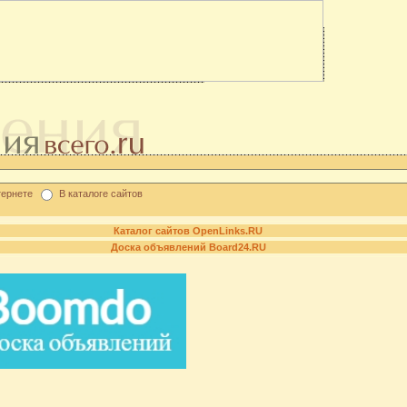
тернете
В каталоге сайтов
Каталог сайтов OpenLinks.RU
Доска объявлений Board24.RU