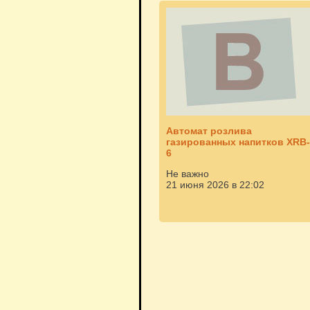
Автомат розлива
газированных напитков XRB-
6
Не важно
21 июня 2026 в 22:02