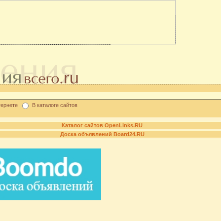
тернете
В каталоге сайтов
Каталог сайтов OpenLinks.RU
Доска объявлений Board24.RU