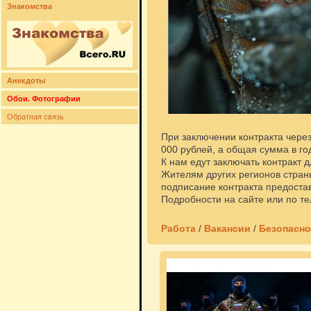
Знакомства
Анекдоты
Обои. Фотографии
Обратная связь
При заключении контракта чере
000 рублей, а общая сумма в год
К нам едут заключать контракт 
Жителям других регионов страны
подписание контракта предостав
Подробности на сайте или по т
Работа
/
Вакансии
/
Безопасно