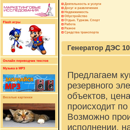
Деятельность и услуги
Досуг и развлечения
Недвижимость
Обустройство
Отдых. Туризм. Спорт
Flash игры
Работа
Разное
Средства транспорта
Генератор ДЭС 10
Онлайн переводчик текстов
Музыка в MP3
Предлагаем ку
резервного э
объектов, цен
Веселые картинки
происходит по
Возможно прои
исполнении, н