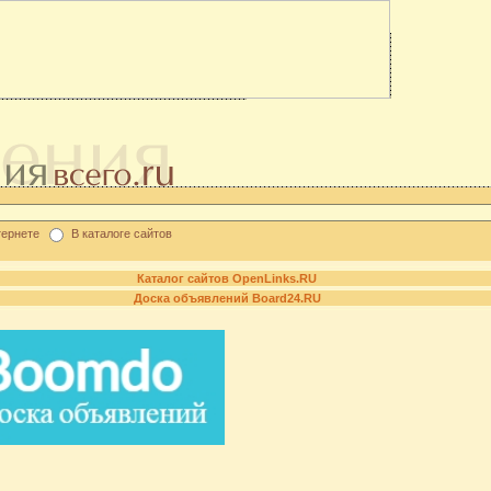
тернете
В каталоге сайтов
Каталог сайтов OpenLinks.RU
Доска объявлений Board24.RU