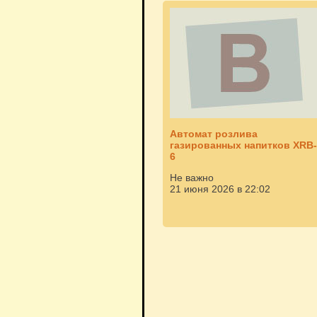
Автомат розлива
газированных напитков XRB-
6
Не важно
21 июня 2026 в 22:02