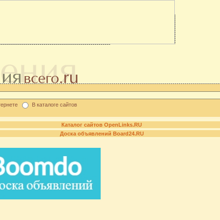
тернете
В каталоге сайтов
Каталог сайтов OpenLinks.RU
Доска объявлений Board24.RU