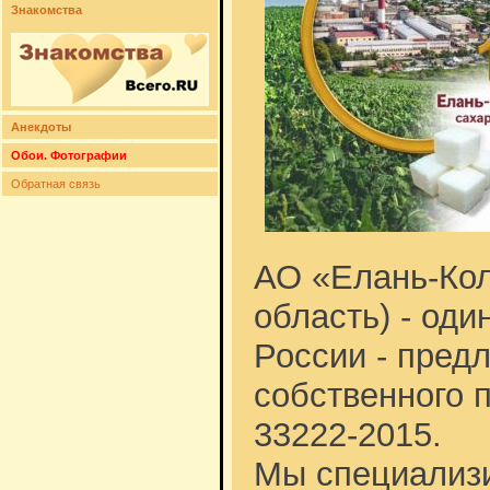
Знакомства
Анекдоты
Обои. Фотографии
Обратная связь
АО «Елань-Кол
область) - од
России - предл
собственного 
33222-2015.
Мы специализи