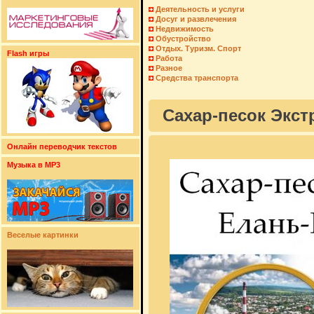
Деятельность и услуги
Досуг и развлечения
Недвижимость
Обустройство
Отдых. Туризм. Спорт
Flash игры
Работа
Разное
Средства транспорта
Сахар-песок Экст
Онлайн переводчик текстов
Музыка в MP3
Веселые картинки