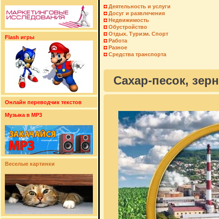
Деятельность и услуги
Досуг и развлечения
Недвижимость
Обустройство
Отдых. Туризм. Спорт
Flash игры
Работа
Разное
Средства транспорта
Сахар-песок, зе
Онлайн переводчик текстов
Музыка в MP3
Веселые картинки