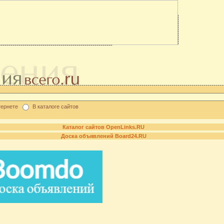
тернете
В каталоге сайтов
Каталог сайтов OpenLinks.RU
Доска объявлений Board24.RU